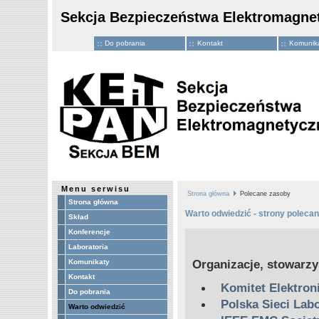
Sekcja Bezpieczeństwa Elektromagnet
Do pobrania
Kontakt
Komunik
Menu serwisu
Strona główna
Polecane zasoby
Strona główna
Warto odwiedzić - strony polec
Skład
Konferencje
Laboratoria
Organizacje, stowarzy
Komunikaty
Kontakt
Komitet Elektron
Do pobrania
Polska Sieci La
Warto odwiedzić